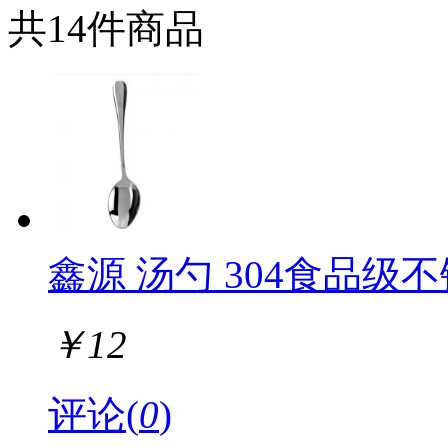
共14件商品
鑫源 汤勺 304食品级
￥
12
评论(
0
)