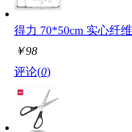
得力 70*50cm 实心纤
￥
98
评论(
0
)