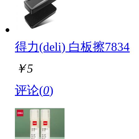
得力(deli) 白板擦7834
￥
5
评论(
0
)