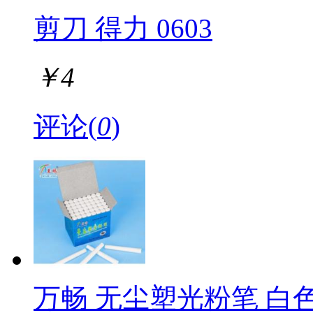
剪刀 得力 0603
￥
4
评论(
0
)
万畅 无尘塑光粉笔 白