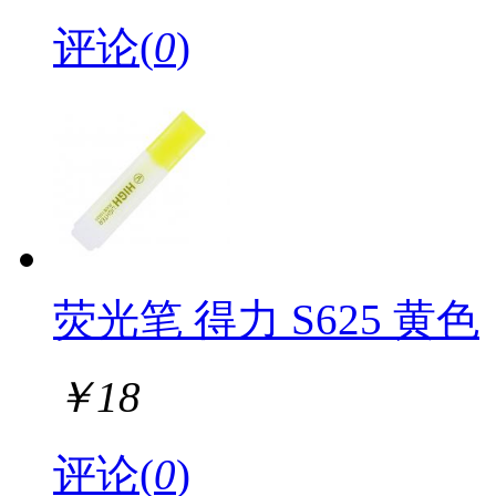
评论(
0
)
荧光笔 得力 S625 黄色
￥
18
评论(
0
)