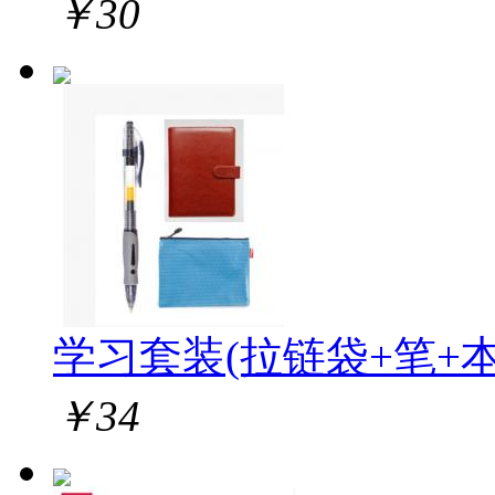
￥
30
学习套装(拉链袋+笔+本
￥
34