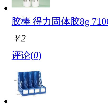
胶棒 得力固体胶8g 710
￥
2
评论(
0
)