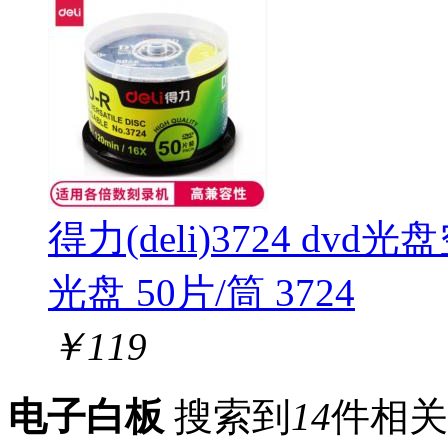
得力(deli)3724 dvd
光盘 50片/筒 3724
￥
119
电子白板
搜索到
14
件相关