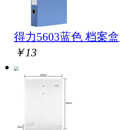
得力5603蓝色 档案盒
￥
13