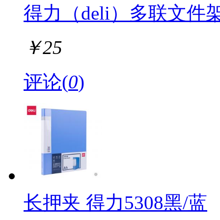
得力（deli）多联文件架
￥
25
评论(
0
)
长押夹 得力5308黑/蓝