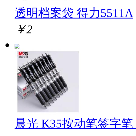
透明档案袋 得力5511A
￥
2
晨光 K35按动笔签字笔 1