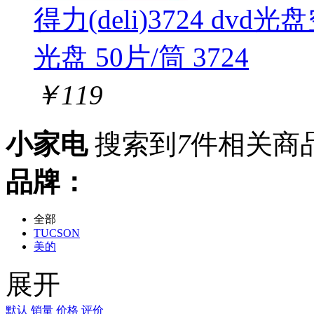
得力(deli)3724 dvd
光盘 50片/筒 3724
￥
119
小家电
搜索到
7
件相关商
品牌：
全部
TUCSON
美的
公牛
展开
公牛（BULL）
默认
销量
价格
评价