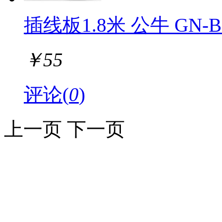
插线板1.8米 公牛 GN-
￥
55
评论(
0
)
上一页
下一页