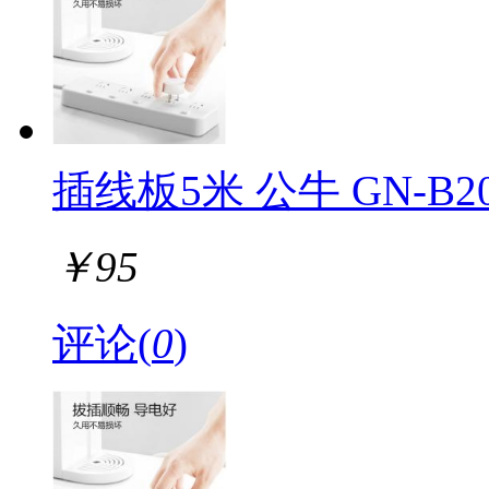
插线板5米 公牛 GN-B
￥
95
评论(
0
)