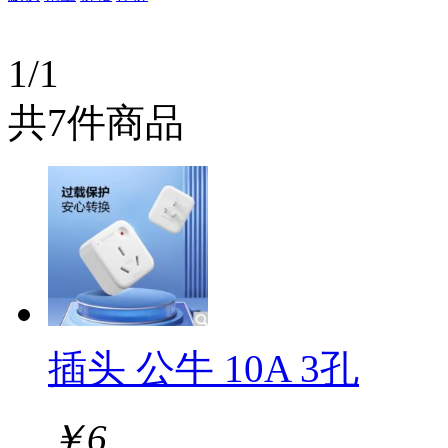
1/1
共7件商品
插头 公牛 10A 3孔
￥
6