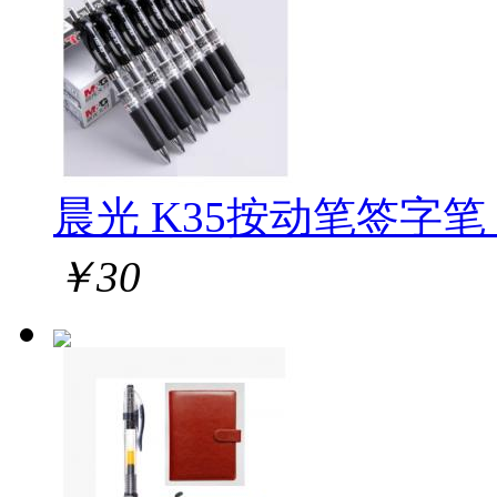
晨光 K35按动笔签字笔 1
￥
30