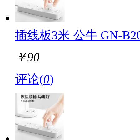
插线板3米 公牛 GN-B
￥
90
评论(
0
)