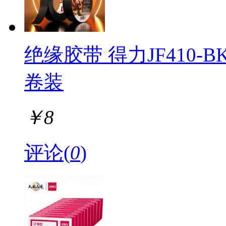
美家生活
宝虹
一得阁
善琏湖
乐晨诗丽
绝缘胶带 得力JF410-BK 
凯萨
正港ZGO
vivo
卷装
西玛（SIMA）
万格莱
萨博
￥
8
富光
贝得力
标致
评论(
0
)
慧远
惠
碧然德（BRITA）
拜特尔
江心
双鹿
晟雕
妙普乐