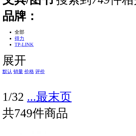
品牌：
全部
得力
TP-LINK
白雪
展开
齐心
晨光
铭大金碟（MNDA）
默认
销量
价格
评价
广博(GuangBo)
金隆兴（Glosen）
西玛（SIMAA）
1/32
...最末页
可得优
康艺（KANGYI）
信发
共749件商品
成文厚
英雄
宝克
益而高