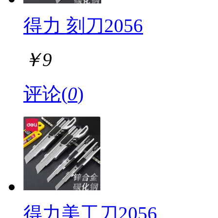
得力 刻刀2056
￥
9
评论(
0
)
得力美工刀2056