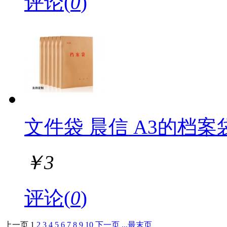
评论(
0
)
文件袋 晨信 A3的档案袋3
￥
3
评论(
0
)
上一页
1
2
3
4
5
6
7
8
9
10
下一页
...最末页