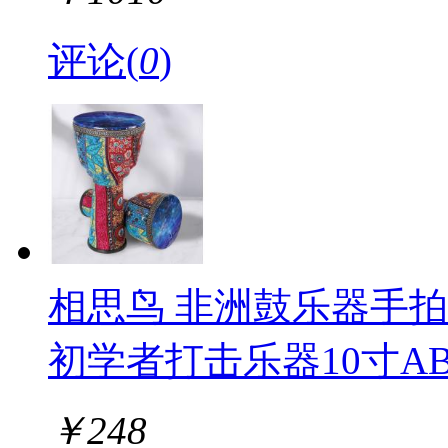
评论(
0
)
相思鸟 非洲鼓乐器手拍
初学者打击乐器10寸AB
￥
248