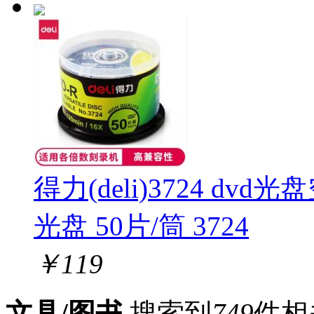
得力(deli)3724 dvd
光盘 50片/筒 3724
￥
119
文具/图书
搜索到
749
件相