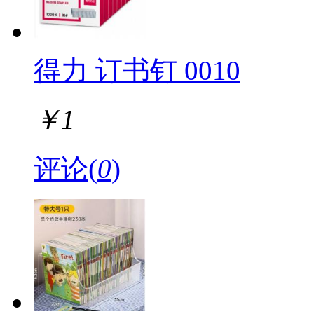
焙小爱
比德邦
博大
小猫
得力 订书钉 0010
赫拓
乐圣泰
吉选
￥
1
名创优品
优洁士
评论(
0
)