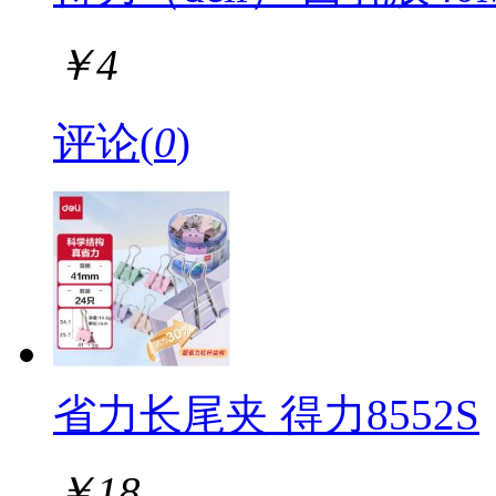
￥
4
评论(
0
)
省力长尾夹 得力8552S
￥
18