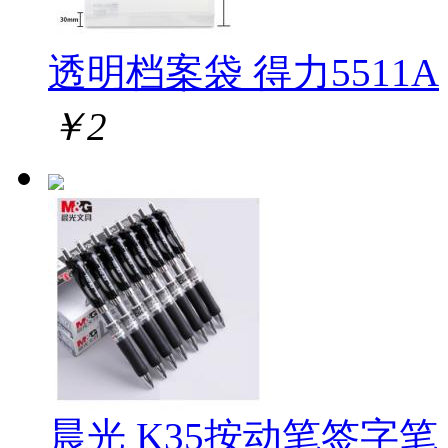
透明档案袋 得力5511A
￥
2
晨光 K35按动笔签字笔 1