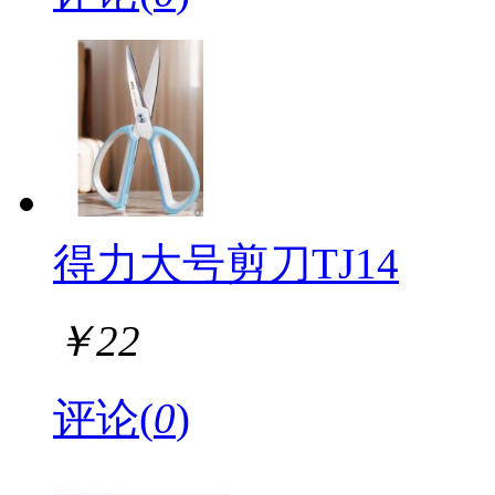
得力大号剪刀TJ14
￥
22
评论(
0
)