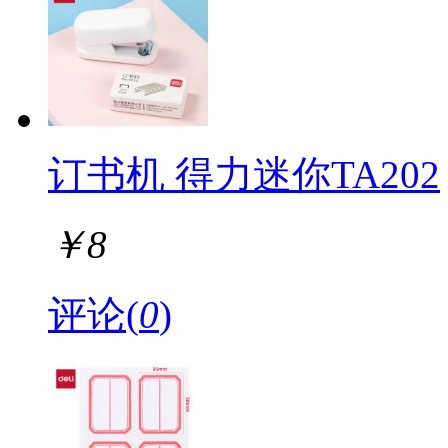
订书机 得力迷你TA202
￥
8
评论(
0
)