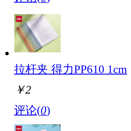
拉杆夹 得力PP610 1cm
￥
2
评论(
0
)