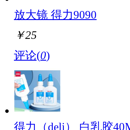
放大镜 得力9090
￥
25
评论(
0
)
得力（deli） 白乳胶40