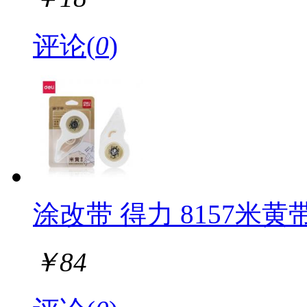
评论(
0
)
涂改带 得力 8157米黄
￥
84