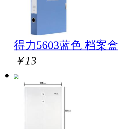
得力5603蓝色 档案盒
￥
13