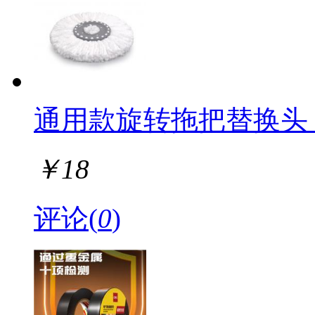
雅齐利
旗牌
晨信
朗捷
三菱
荣宝斋
马利
通用款旋转拖把替换头 
南韩
美厨
百乐
水星家纺
￥
18
雅跃
金万年
垃圾袋
评论(
0
)
Timess
简庭
易利丰(elifo)
天顺
欧唛（oumai）
特美居
馨沛