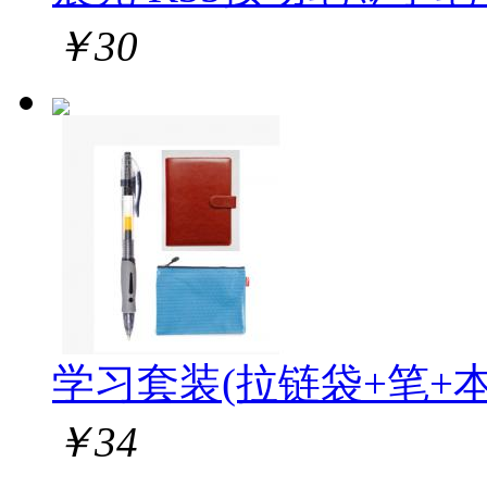
￥
30
学习套装(拉链袋+笔+本
￥
34