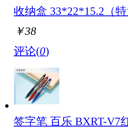
收纳盒 33*22*15.2
￥
38
评论(
0
)
签字笔 百乐 BXRT-V7