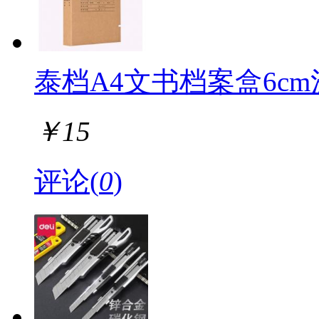
泰档A4文书档案盒6cm浅
￥
15
评论(
0
)