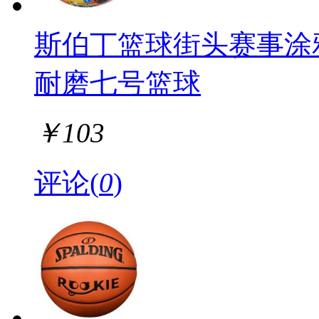
斯伯丁篮球街头赛事涂
耐磨七号篮球
￥
103
评论(
0
)