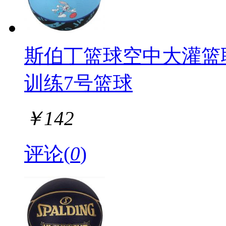
斯伯丁篮球空中大灌篮
训练7号篮球
￥
142
评论(
0
)