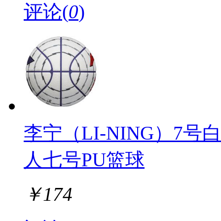
评论(
0
)
李宁（LI-NING）
人七号PU篮球
￥
174