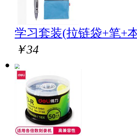
学习套装(拉链袋+笔+本
￥
34