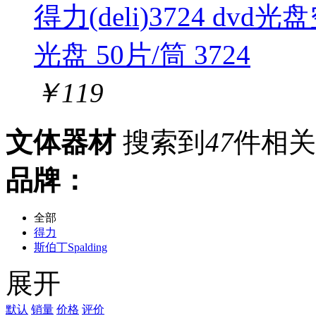
得力(deli)3724 dvd
光盘 50片/筒 3724
￥
119
文体器材
搜索到
47
件相关
品牌：
全部
得力
斯伯丁Spalding
红双喜
展开
李宁
361°
匹克
默认
销量
价格
评价