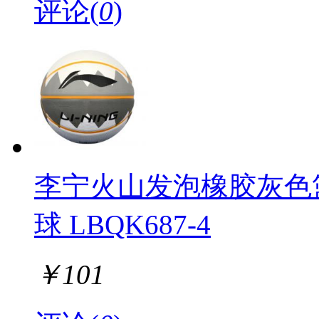
评论(
0
)
李宁火山发泡橡胶灰色
球 LBQK687-4
￥
101