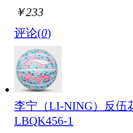
￥
233
评论(
0
)
李宁（LI-NING）
LBQK456-1