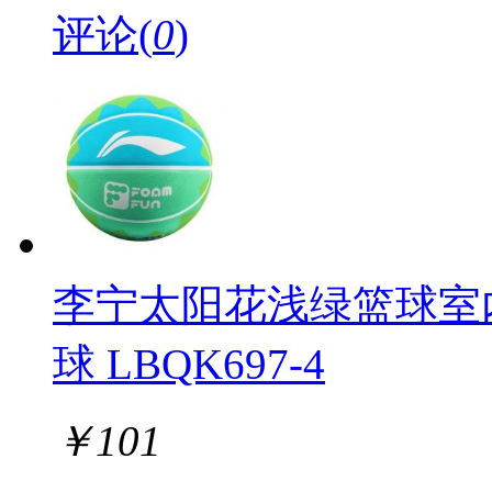
评论(
0
)
李宁太阳花浅绿篮球室
球 LBQK697-4
￥
101