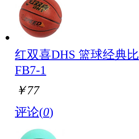
红双喜DHS 篮球经典
FB7-1
￥
77
评论(
0
)