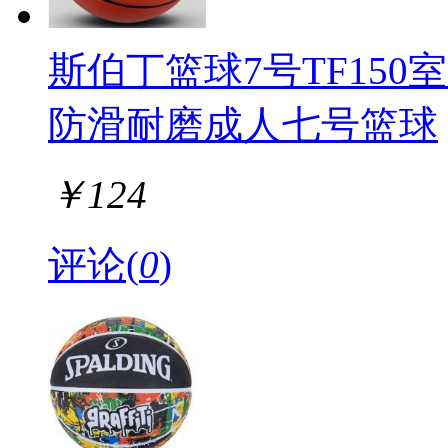
斯伯丁篮球7号TF150
防滑耐磨成人七号篮球
￥
124
评论(
0
)