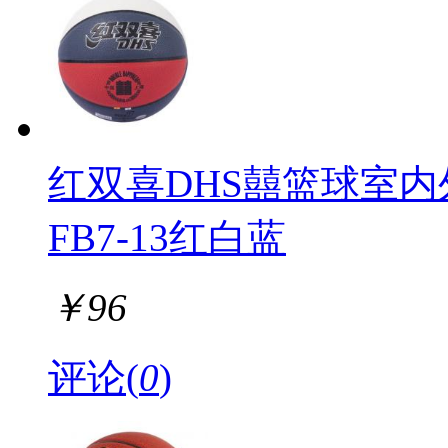
红双喜DHS囍篮球室内
FB7-13红白蓝
￥
96
评论(
0
)