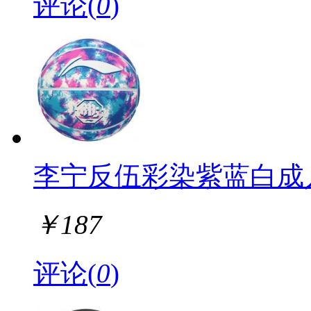
评论(
0
)
李宁反伍彩染紫蓝白成
￥
187
评论(
0
)