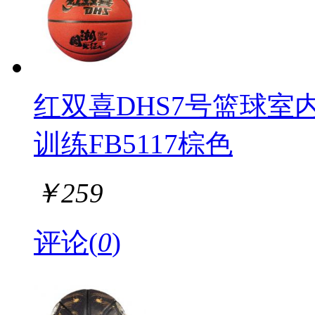
红双喜DHS7号篮球室
训练FB5117棕色
￥
259
评论(
0
)