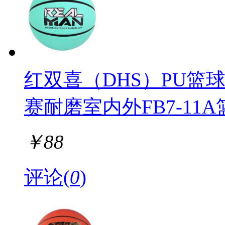
红双喜（DHS）PU篮
赛耐磨室内外FB7-11A
￥
88
评论(
0
)