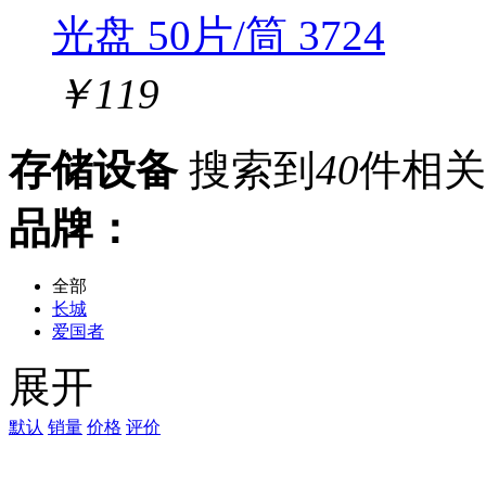
光盘 50片/筒 3724
￥
119
存储设备
搜索到
40
件相关
品牌：
全部
长城
爱国者
希捷
展开
西部数据（WD）
朗科
金士顿
默认
销量
价格
评价
闪迪（SanDisk）
闪迪