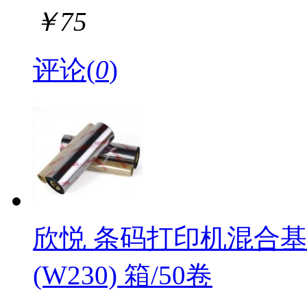
￥
75
评论(
0
)
欣悦 条码打印机混合基碳
(W230) 箱/50卷