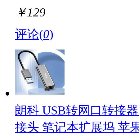
￥
129
评论(
0
)
朗科 USB转网口转接器 
接头 笔记本扩展坞 苹