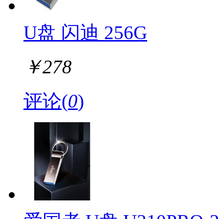
U盘 闪迪 256G
￥
278
评论(
0
)