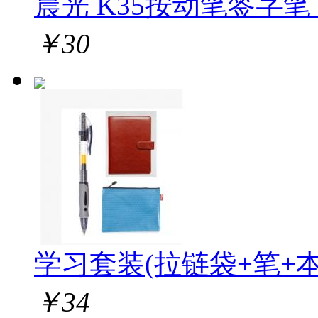
晨光 K35按动笔签字笔 1
￥
30
学习套装(拉链袋+笔+本
￥
34