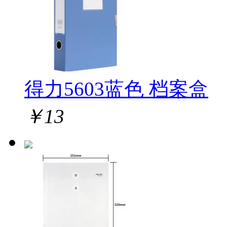
得力5603蓝色 档案盒
￥
13