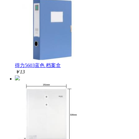
得力5603蓝色 档案盒
￥
13