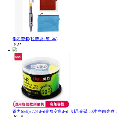
学习套装(拉链袋+笔+本)
￥
34
得力(deli)3724 dvd光盘空白dvd-r刻录光碟 50片 空白光盘 5
￥
119