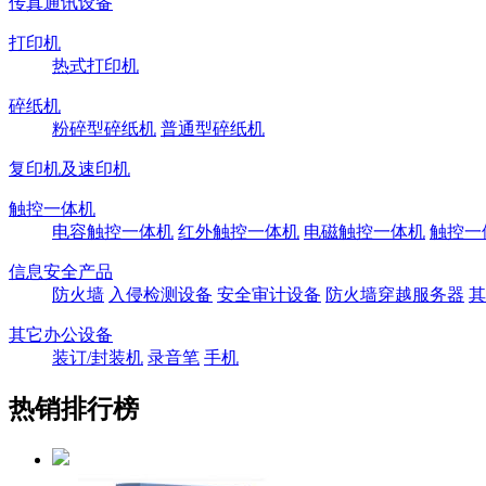
传真通讯设备
打印机
热式打印机
碎纸机
粉碎型碎纸机
普通型碎纸机
复印机及速印机
触控一体机
电容触控一体机
红外触控一体机
电磁触控一体机
触控一
信息安全产品
防火墙
入侵检测设备
安全审计设备
防火墙穿越服务器
其
其它办公设备
装订/封装机
录音笔
手机
热销排行榜