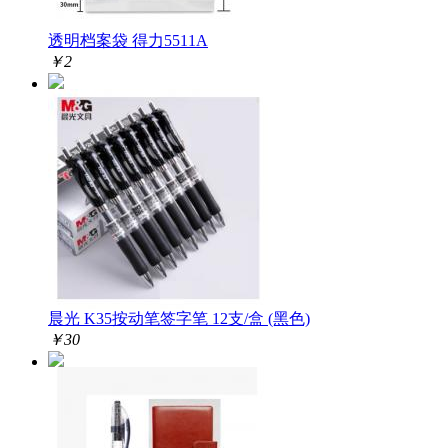
透明档案袋 得力5511A
￥
2
晨光 K35按动笔签字笔 12支/盒 (黑色)
￥
30