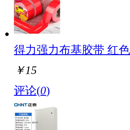
得力强力布基胶带 红色60
￥
15
评论(
0
)