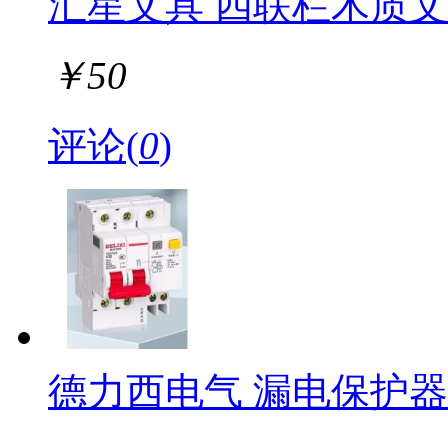
汇星文具 四联栏木质文件
￥
50
评论(
0
)
德力西电气 漏电保护器 2