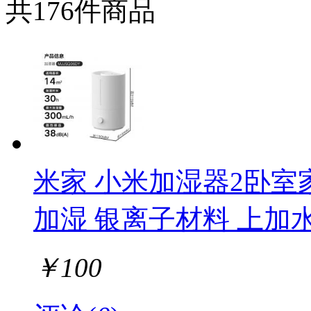
共176件商品
集怡嘉
布鲁雅尔
德玛仕 DEMASHI
步步高
恒利源HLY
良德（Liangde）
Murcia
澳乐
内联升
米家 小米加湿器2卧室
加湿 银离子材料 上加水
￥
100