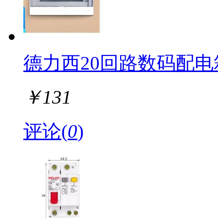
德力西20回路数码配电箱 D
￥
131
评论(
0
)