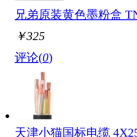
兄弟原装黄色墨粉盒 TN-
￥
325
评论(
0
)
天津小猫国标电缆 4X25