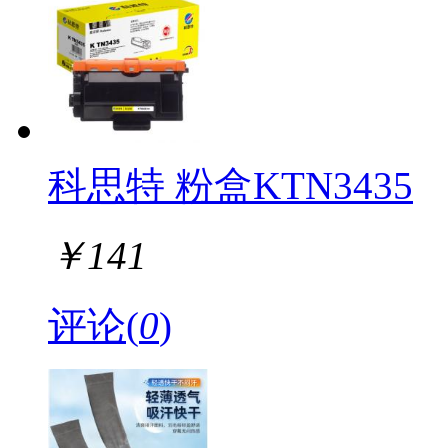
科思特 粉盒KTN3435
￥
141
评论(
0
)