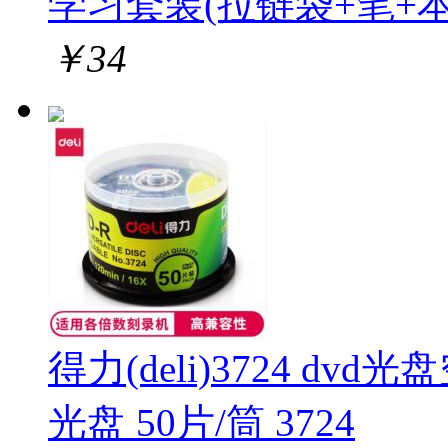
学习套装(拉链袋+笔+本
￥
34
得力(deli)3724 dvd
光盘 50片/筒 3724