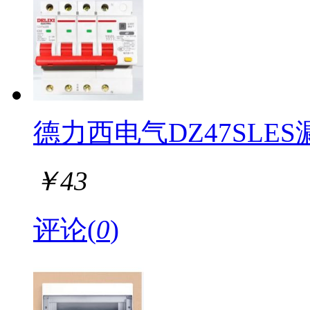
德力西电气DZ47SLES漏
￥
43
评论(
0
)