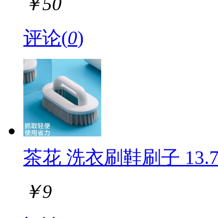
￥
50
评论(
0
)
茶花 洗衣刷鞋刷子 13.7*7
￥
9