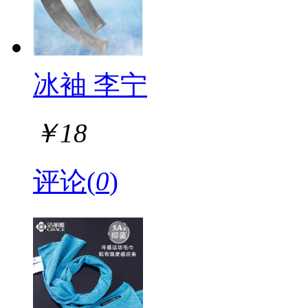
冰袖 李宁
￥
18
评论(
0
)