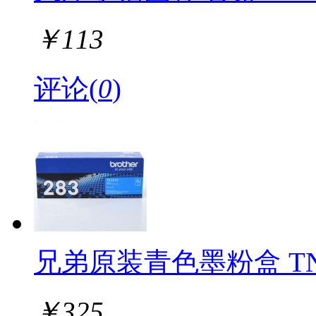
￥
113
评论(
0
)
兄弟原装青色墨粉盒 TN-
￥
325