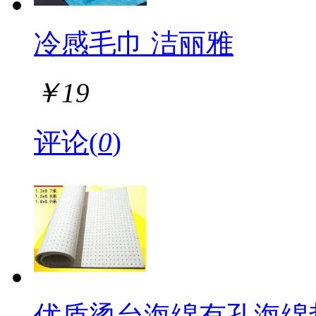
冷感毛巾 洁丽雅
￥
19
评论(
0
)
优质烫台海绵有孔海绵垫熨衣