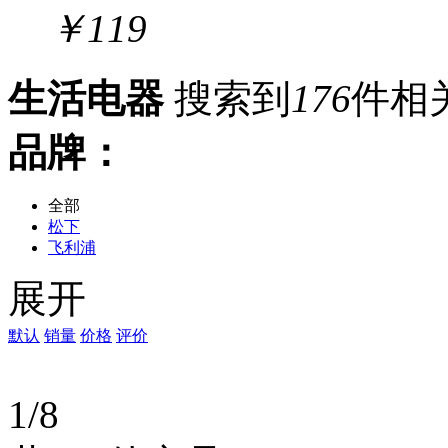
￥
119
生活电器
搜索到
176
件相
品牌：
全部
松下
飞利浦
联想
展开
小米
得力
华为
默认
销量
价格
评价
志高
美的
范罗士
1/8
莫顿（MODUN）
先锋