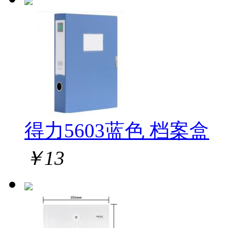
得力5603蓝色 档案盒
￥
13