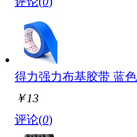
评论(
0
)
得力强力布基胶带 蓝色60
￥
13
评论(
0
)