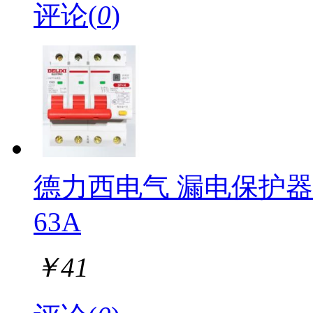
评论(
0
)
德力西电气 漏电保护器 D
63A
￥
41