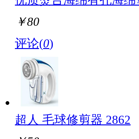
￥
80
评论(
0
)
超人 毛球修剪器 2862