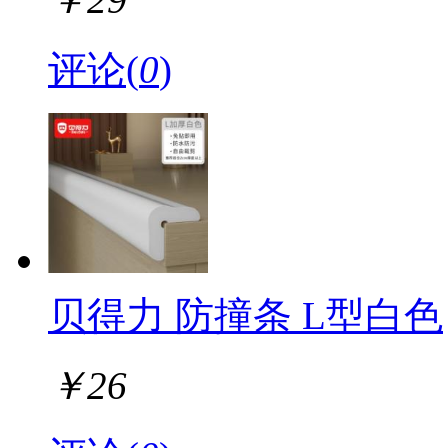
评论(
0
)
贝得力 防撞条 L型白色
￥
26