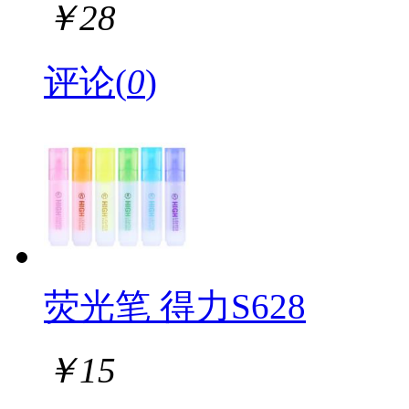
￥
28
评论(
0
)
荧光笔 得力S628
￥
15