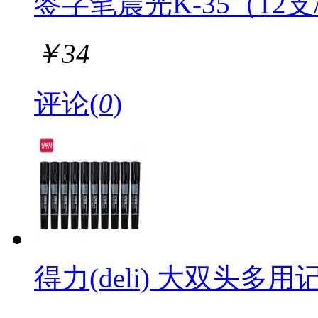
签字笔晨光K-35（12支
￥
34
评论(
0
)
得力(deli) 大双头多用记