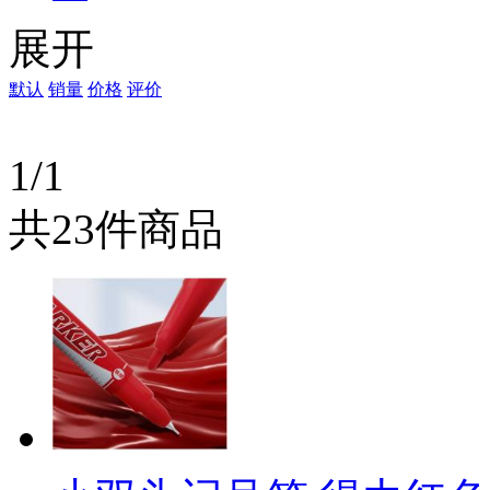
三菱
展开
贝得力
默认
销量
价格
评价
1/1
共23件商品