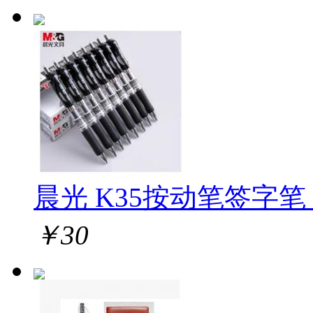
晨光 K35按动笔签字笔 1
￥
30