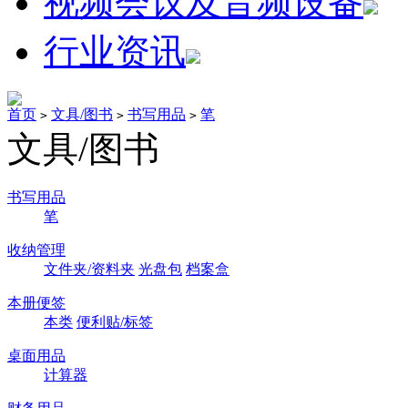
视频会议及音频设备
行业资讯
首页
文具/图书
书写用品
笔
>
>
>
文具/图书
书写用品
笔
收纳管理
文件夹/资料夹
光盘包
档案盒
本册便签
本类
便利贴/标签
桌面用品
计算器