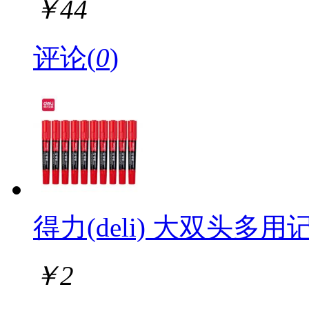
￥
44
评论(
0
)
得力(deli) 大双头多用记
￥
2