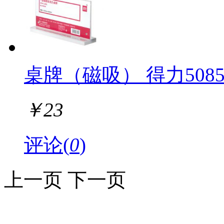
桌牌（磁吸） 得力50858T
￥
23
评论(
0
)
上一页
下一页