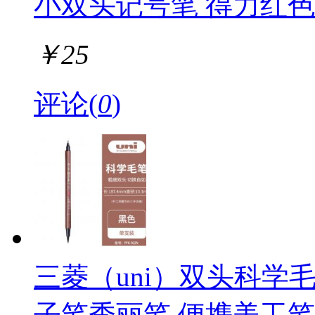
小双头记号笔 得力红色 X
￥
25
评论(
0
)
三菱（uni）双头科学
子笔秀丽笔 便携美工笔 PF