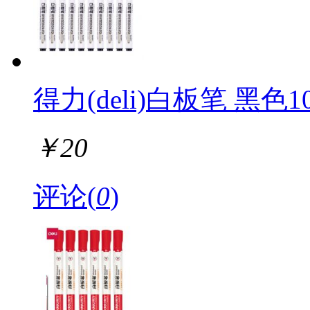
得力(deli)白板笔 黑色10
￥
20
评论(
0
)