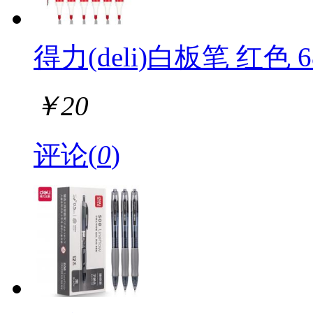
得力(deli)白板笔 红色 6
￥
20
评论(
0
)