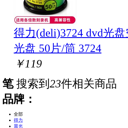
得力(deli)3724 dvd
光盘 50片/筒 3724
￥
119
笔
搜索到
23
件相关商品
品牌：
全部
得力
晨光