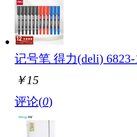
记号笔 得力(deli) 6823
￥
15
评论(
0
)