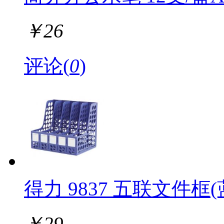
￥
26
评论(
0
)
得力 9837 五联文件框(
￥
29