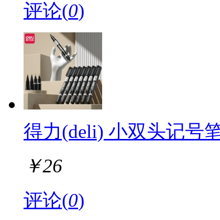
评论(
0
)
得力(deli) 小双头记号笔 
￥
26
评论(
0
)