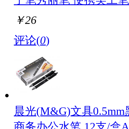
￥
26
评论(
0
)
晨光(M&G)文具0.5
商务办公水笔 12支/盒AG