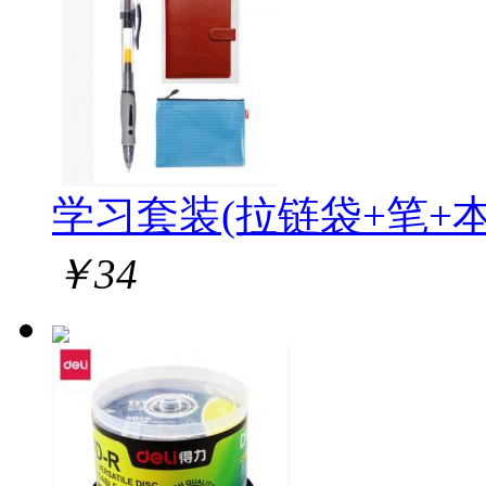
学习套装(拉链袋+笔+本
￥
34