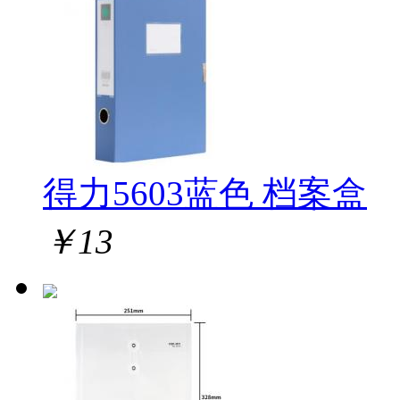
得力5603蓝色 档案盒
￥
13