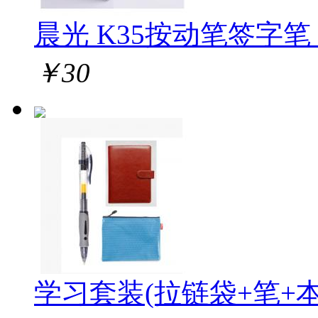
晨光 K35按动笔签字笔 1
￥
30
学习套装(拉链袋+笔+本