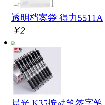
透明档案袋 得力5511A
￥
2
晨光 K35按动笔签字笔 1