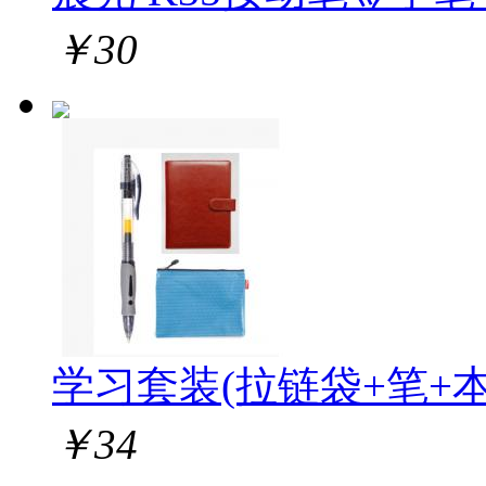
￥
30
学习套装(拉链袋+笔+本
￥
34