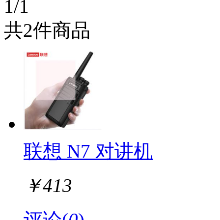
1/1
共2件商品
联想 N7 对讲机
￥
413
评论(
0
)