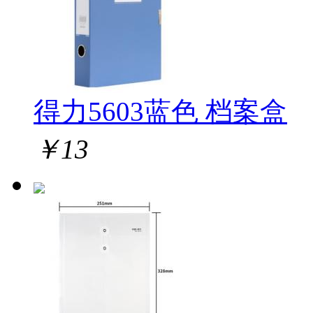
得力5603蓝色 档案盒
￥
13