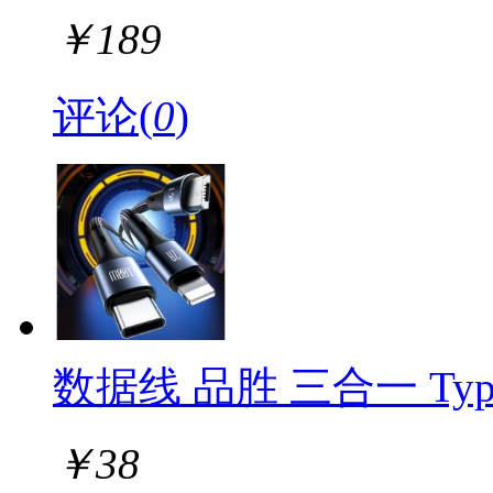
￥
189
评论(
0
)
数据线 品胜 三合一 Typ
￥
38