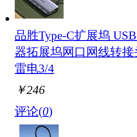
品胜Type-C扩展坞 US
器拓展坞网口网线转接头
雷电3/4
￥
246
评论(
0
)