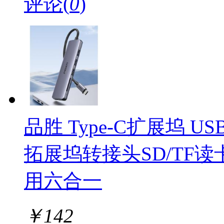
评论(
0
)
品胜 Type-C扩展坞 U
拓展坞转接头SD/TF读
用六合一
￥
142