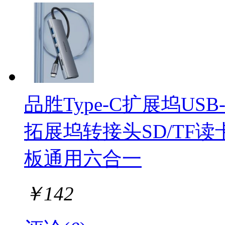
品胜Type-C扩展坞USB
拓展坞转接头SD/TF读
板通用六合一
￥
142