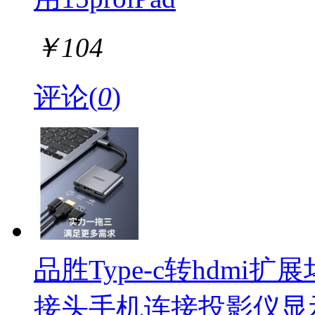
￥
104
评论(
0
)
品胜Type-c转hdmi扩
接头手机连接投影仪显示