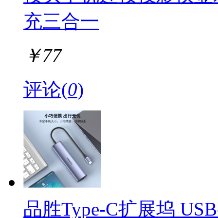
充三合一
￥
77
评论(
0
)
品胜Type-C扩展坞 US