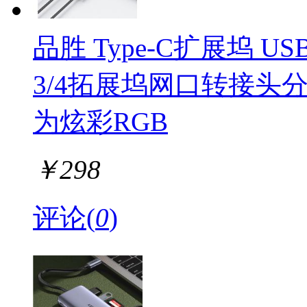
品胜 Type-C扩展坞 U
3/4拓展坞网口转接头分
为炫彩RGB
￥
298
评论(
0
)