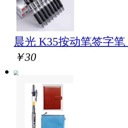
晨光 K35按动笔签字笔 1
￥
30