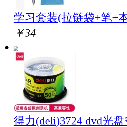
学习套装(拉链袋+笔+本
￥
34
得力(deli)3724 dvd