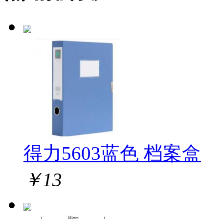
得力5603蓝色 档案盒
￥
13