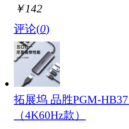
￥
142
评论(
0
)
拓展坞 品胜PGM-HB3
（4K60Hz款）